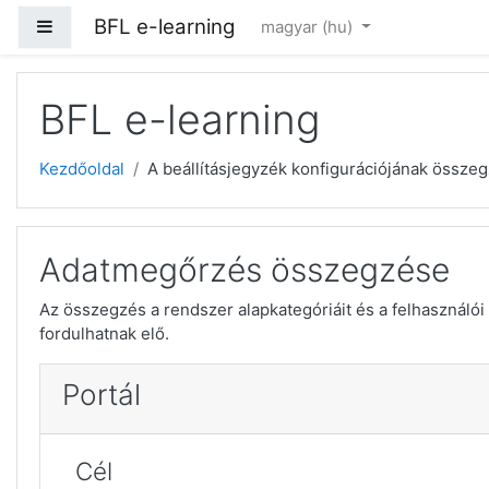
Tovább a fő tartalomhoz
BFL e-learning
Oldalpanel
magyar ‎(hu)‎
BFL e-learning
Kezdőoldal
A beállításjegyzék konfigurációjának össze
Adatmegőrzés összegzése
Az összegzés a rendszer alapkategóriáit és a felhasználói 
fordulhatnak elő.
Portál
Cél